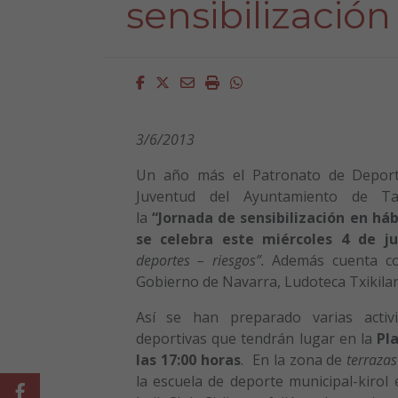
sensibilización
Facebook
Twitter
Email
Imprimir
Whatsapp
3/6/2013
Un año más el Patronato de Deporte
Juventud del Ayuntamiento de Ta
la
“Jornada de sensibilización en háb
se celebra este miércoles 4 de j
deportes – riesgos”.
Además cuenta co
Gobierno de Navarra, Ludoteca Txikilan
Así se han preparado varias activi
deportivas que tendrán lugar en la
Pla
las 17:00 horas
. En la zona de
terrazas
la escuela de deporte municipal-kirol 
Facebook