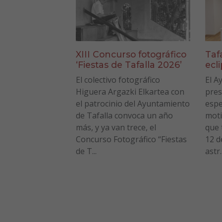
XIII Concurso fotográfico
Taf
‘Fiestas de Tafalla 2026’
ecl
El colectivo fotográfico
El A
Higuera Argazki Elkartea con
pres
el patrocinio del Ayuntamiento
espe
de Tafalla convoca un año
moti
más, y ya van trece, el
que 
Concurso Fotográfico “Fiestas
12 d
de T...
astr..