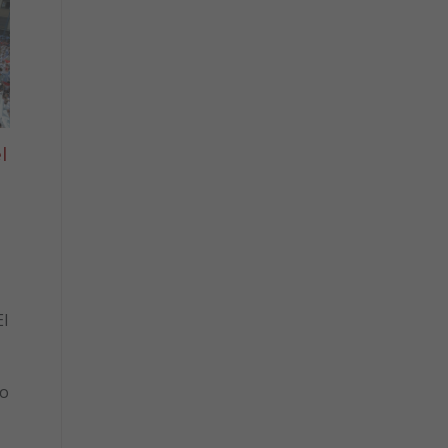
l
l
to