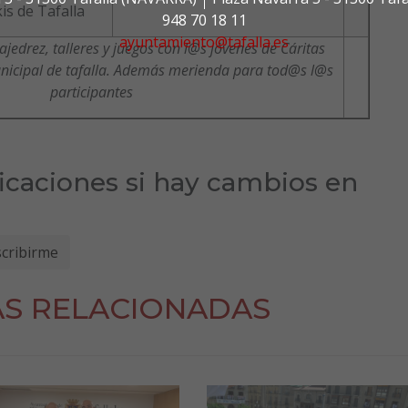
is de Tafalla
948 70 18 11
ayuntamiento@tafalla.es
ajedrez, talleres y juegos con l@s jóvenes de Cáritas
nicipal de tafalla. Además merienda para tod@s l@s
participantes
ficaciones si hay cambios en
AS RELACIONADAS