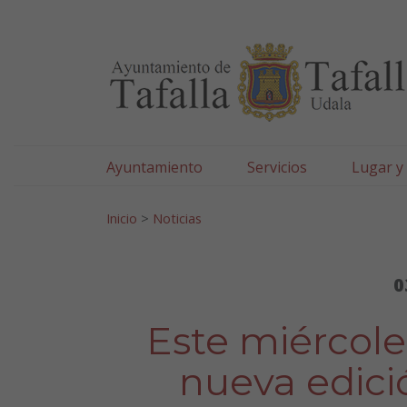
Ayuntamiento de Tafa
Ir al contenido
Ayuntamiento
Servicios
Lugar y
Search for:
Inicio
>
Noticias
0
Este miércoles
nueva edici