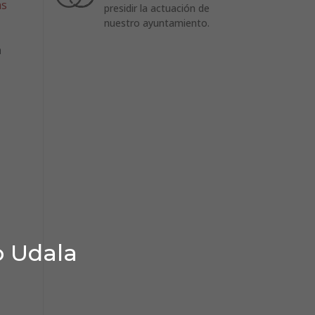
as
presidir la actuación de
nuestro ayuntamiento.
a
o Udala