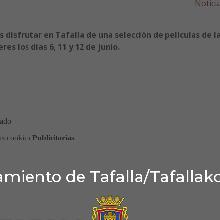
Notici
disfrutar en Tafalla de una selección de películas de l
es los días 6, 11 y 12 de junio.
miento de Tafalla/Tafallak