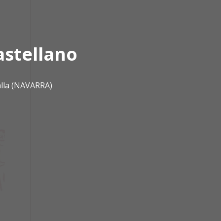
astellano
alla (NAVARRA)