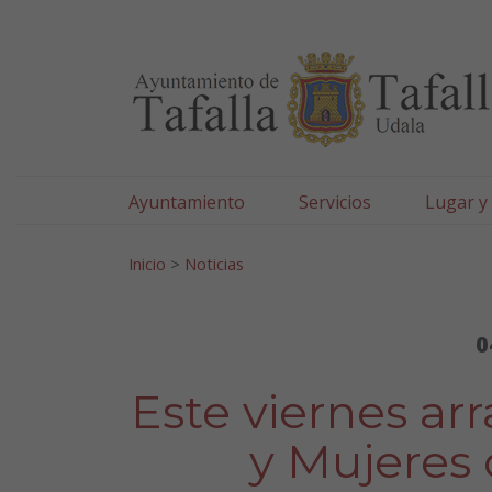
Ayuntamiento de Tafa
Ir al contenido
Ayuntamiento
Servicios
Lugar y
Search for:
Inicio
>
Noticias
0
Este viernes ar
y Mujeres 