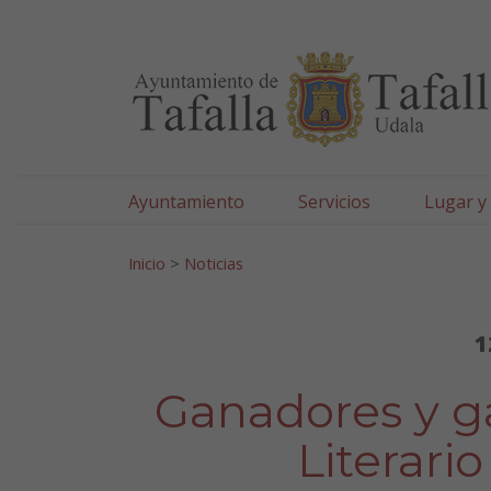
Ayuntamiento de Tafa
Ir al contenido
Ayuntamiento
Servicios
Lugar y
Search for:
Inicio
>
Noticias
1
Ganadores y g
Literar