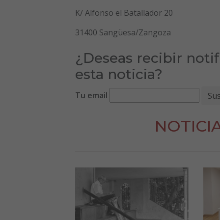
K/ Alfonso el Batallador 20
31400 Sangüesa/Zangoza
¿Deseas recibir noti
esta noticia?
Tu email
NOTICI