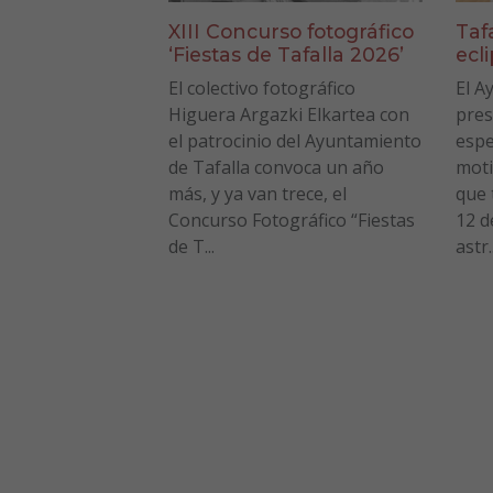
XIII Concurso fotográfico
Taf
‘Fiestas de Tafalla 2026’
ecl
El colectivo fotográfico
El A
Higuera Argazki Elkartea con
pres
el patrocinio del Ayuntamiento
espe
de Tafalla convoca un año
moti
más, y ya van trece, el
que 
Concurso Fotográfico “Fiestas
12 d
de T...
astr..