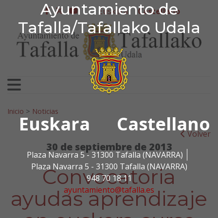
Ayuntamiento de Tafa
Ayuntamiento de
Ir al contenido
Euskera
Castellano
facebook
twitter
youtube
Tafalla/Tafallako Udala
Search for:
Inicio
>
Noticias
Euskara
Castellano
Volver
30 de septiembre de 2013
Plaza Navarra 5 - 31300 Tafalla (NAVARRA)
Plaza Navarra 5 - 31300 Tafalla (NAVARRA)
Convocatoria
948 70 18 11
ayuntamiento@tafalla.es
ayudas aprendizaje