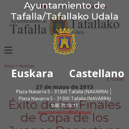
Ayuntamiento de Tafa
Ayuntamiento de
Ir al contenido
Euskera
Castellano
facebook
twitter
youtube
Tafalla/Tafallako Udala
Search for:
Inicio
>
Noticias
Euskara
Castellano
Volver
27 de mayo de 2013
Plaza Navarra 5 - 31300 Tafalla (NAVARRA)
Plaza Navarra 5 - 31300 Tafalla (NAVARRA)
Éxito de las Finales
948 70 18 11
ayuntamiento@tafalla.es
de Copa de los