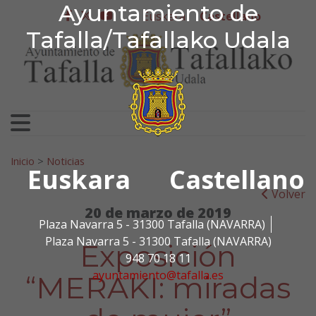
Ayuntamiento de Tafa
Ayuntamiento de
Ir al contenido
Euskera
Castellano
facebook
twitter
youtube
Tafalla/Tafallako Udala
Search for:
Inicio
>
Noticias
Euskara
Castellano
Volver
20 de marzo de 2019
Plaza Navarra 5 - 31300 Tafalla (NAVARRA)
Plaza Navarra 5 - 31300 Tafalla (NAVARRA)
Exposición
948 70 18 11
ayuntamiento@tafalla.es
“MERAKI: miradas