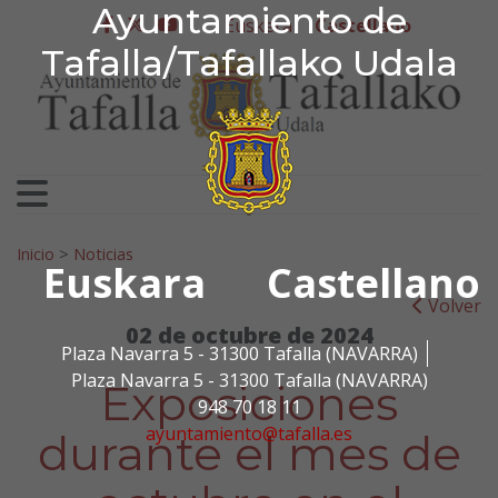
Ayuntamiento de Tafa
Ayuntamiento de
Ir al contenido
Euskera
Castellano
facebook
twitter
youtube
Tafalla/Tafallako Udala
Search for:
Inicio
>
Noticias
Euskara
Castellano
Volver
02 de octubre de 2024
Plaza Navarra 5 - 31300 Tafalla (NAVARRA)
Plaza Navarra 5 - 31300 Tafalla (NAVARRA)
Exposiciones
948 70 18 11
ayuntamiento@tafalla.es
durante el mes de