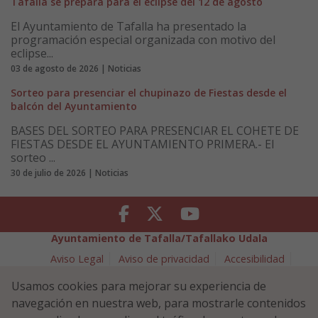
Tafalla se prepara para el eclipse del 12 de agosto
El Ayuntamiento de Tafalla ha presentado la
programación especial organizada con motivo del
eclipse...
03 de agosto de 2026 | Noticias
Sorteo para presenciar el chupinazo de Fiestas desde el
balcón del Ayuntamiento
BASES DEL SORTEO PARA PRESENCIAR EL COHETE DE
FIESTAS DESDE EL AYUNTAMIENTO PRIMERA.- El
sorteo ...
30 de julio de 2026 | Noticias
Facebook
Twitter
Youtube
Ayuntamiento de Tafalla/Tafallako Udala
Aviso Legal
Aviso de privacidad
Accesibilidad
Política de cookies
Usamos cookies para mejorar su experiencia de
Política de Seguridad de la Información
navegación en nuestra web, para mostrarle contenidos
Plaza Navarra 5 - 31300 Tafalla (NAVARRA)
948 70 18 11