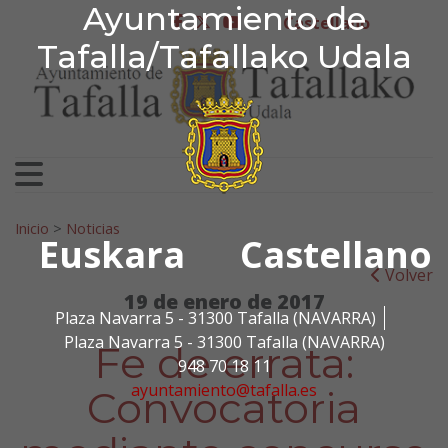
Ayuntamiento de Tafa
Ayuntamiento de
Ir al contenido
Castellano
facebook
twitter
youtube
Tafalla/Tafallako Udala
Search for:
Inicio
>
Noticias
Euskara
Castellano
Volver
19 de enero de 2017
Plaza Navarra 5 - 31300 Tafalla (NAVARRA)
Plaza Navarra 5 - 31300 Tafalla (NAVARRA)
Fe de errata:
948 70 18 11
ayuntamiento@tafalla.es
Convocatoria