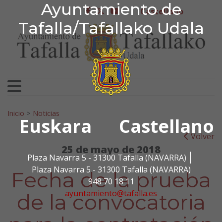
Ayuntamiento de Tafa
Ayuntamiento de
Ir al contenido
Castellano
facebook
twitter
youtube
Tafalla/Tafallako Udala
Search for:
Inicio
>
Noticias
Euskara
Castellano
Volver
25 de mayo de 2018
Plaza Navarra 5 - 31300 Tafalla (NAVARRA)
Plaza Navarra 5 - 31300 Tafalla (NAVARRA)
Fecha de la prueba
948 70 18 11
ayuntamiento@tafalla.es
de la convocatoria