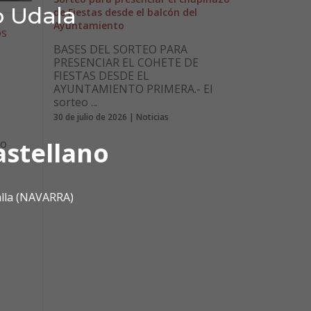
o Udala
de Fiestas desde el balcón del
Ayuntamiento
os
BASES DEL SORTEO PARA
PRESENCIAR EL COHETE DE
FIESTAS DESDE EL
AYUNTAMIENTO PRIMERA.- El
sorteo ...
30 de julio de 2026 | Noticias
astellano
no
alla (NAVARRA)