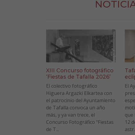
NOTICI
XIII Concurso fotográfico
Taf
‘Fiestas de Tafalla 2026’
ecl
El colectivo fotográfico
El A
Higuera Argazki Elkartea con
pres
el patrocinio del Ayuntamiento
espe
de Tafalla convoca un año
moti
más, y ya van trece, el
que 
Concurso Fotográfico “Fiestas
12 d
de T...
astr..