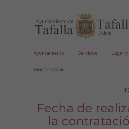
Ayuntamiento de Tafa
Ir al contenido
Ayuntamiento
Servicios
Lugar y
Search for:
Inicio
>
Noticias
1
Fecha de realiz
la contrataci