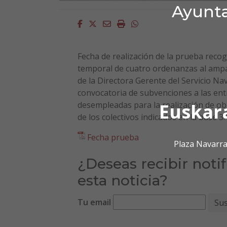
Ayunta
Facebook
Twitter
Email
Imprimir
Whatsapp
Fecha de realización de la prueba recog
temporal de cuatro ordenanzas al ampa
de la Directora Gerente del Servicio N
convocatoria de subvenciones a las ent
Euskar
desempleadas para la realización de obra
de los colectivos indicados en la base 3.
Fecha prueba
Plaza Navarra
¿Deseas recibir noti
esta noticia?
Tu email