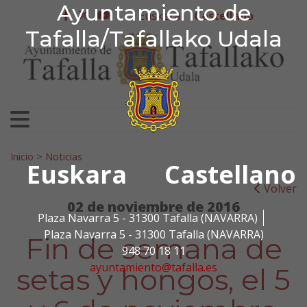
Ayuntamiento de Tafa
Ayuntamiento de
Ir al contenido
Euskera
Castellano
facebook
twitter
youtube
Tafalla/Tafallako Udala
Search for:
Inicio
>
Noticias
Euskara
Castellano
Volver
02 de noviembre de 2016
Plaza Navarra 5 - 31300 Tafalla (NAVARRA)
Plaza Navarra 5 - 31300 Tafalla (NAVARRA)
Fin de semana de
948 70 18 11
ayuntamiento@tafalla.es
setas y hongos, el 5