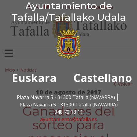
Ayuntamiento de Tafa
Ayuntamiento de
Ir al contenido
Euskera
Castellano
facebook
twitter
youtube
Tafalla/Tafallako Udala
Search for:
Inicio
>
Noticias
Euskara
Castellano
Volver
10 de agosto de 2017
Plaza Navarra 5 - 31300 Tafalla (NAVARRA)
Plaza Navarra 5 - 31300 Tafalla (NAVARRA)
Ganadores del
948 70 18 11
ayuntamiento@tafalla.es
sorteo para