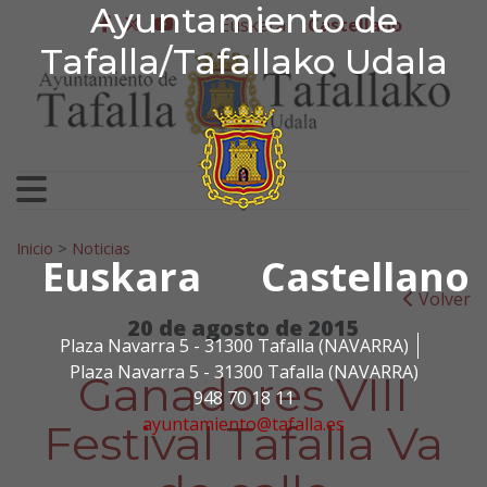
Ayuntamiento de Tafa
Ayuntamiento de
Ir al contenido
Euskera
Castellano
facebook
twitter
youtube
Tafalla/Tafallako Udala
Search for:
Inicio
>
Noticias
Euskara
Castellano
Volver
20 de agosto de 2015
Plaza Navarra 5 - 31300 Tafalla (NAVARRA)
Plaza Navarra 5 - 31300 Tafalla (NAVARRA)
Ganadores VIII
948 70 18 11
ayuntamiento@tafalla.es
Festival Tafalla Va