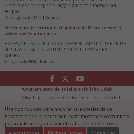
programación especial organizada con motivo del
eclipse...
03 de agosto de 2026 | Noticias
Sorteo para presenciar el chupinazo de Fiestas desde el
balcón del Ayuntamiento
BASES DEL SORTEO PARA PRESENCIAR EL COHETE DE
FIESTAS DESDE EL AYUNTAMIENTO PRIMERA.- El
sorteo ...
30 de julio de 2026 | Noticias
Facebook
Twitter
Youtube
Ayuntamiento de Tafalla/Tafallako Udala
Aviso Legal
Aviso de privacidad
Accesibilidad
Política de cookies
Usamos cookies para mejorar su experiencia de
Política de Seguridad de la Información
navegación en nuestra web, para mostrarle contenidos
Plaza Navarra 5 - 31300 Tafalla (NAVARRA)
948 70 18 11
personalizados y analizar el tráfico de nuestra web.
ayuntamiento@tafalla.es
Aceptar todas
Rechazar todas
Configurar