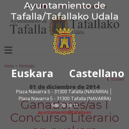
Ayuntamiento de Tafa
Ayuntamiento de
Ir al contenido
Euskera
Castellano
facebook
twitter
youtube
Tafalla/Tafallako Udala
Search for:
Inicio
>
Noticias
Euskara
Castellano
Volver
01 de diciembre de 2014
Plaza Navarra 5 - 31300 Tafalla (NAVARRA)
Plaza Navarra 5 - 31300 Tafalla (NAVARRA)
Ganadores/as I
948 70 18 11
ayuntamiento@tafalla.es
Concurso Literario