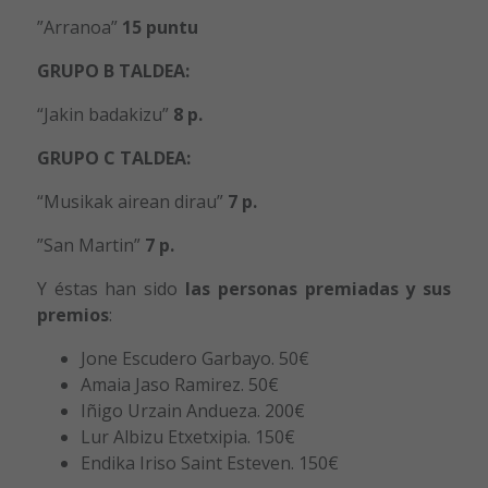
”Arranoa”
15 puntu
GRUPO B TALDEA:
“Jakin badakizu”
8 p.
GRUPO C TALDEA:
“Musikak airean dirau”
7 p.
”San Martin”
7 p.
Y éstas han sido
las personas premiadas y sus
premios
:
Jone Escudero Garbayo. 50€
Amaia Jaso Ramirez. 50€
Iñigo Urzain Andueza. 200€
Lur Albizu Etxetxipia. 150€
Endika Iriso Saint Esteven. 150€