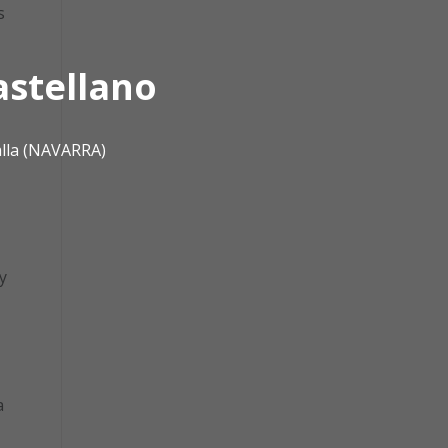
s
astellano
alla (NAVARRA)
y
a