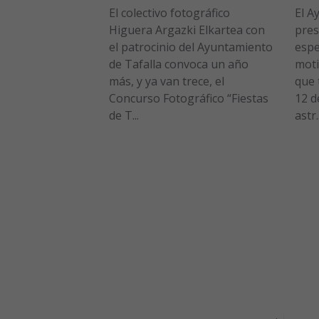
El colectivo fotográfico
El A
Higuera Argazki Elkartea con
pres
el patrocinio del Ayuntamiento
espe
de Tafalla convoca un año
moti
más, y ya van trece, el
que 
Concurso Fotográfico “Fiestas
12 d
de T...
astr..