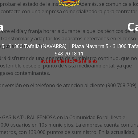
robar el estado de la instalación. Además, se comunica a lo
n contacto con una empresa comercializadora para contratar
a
C
re el día y franja horaria durante la que los técnicos de la
a transformar y adaptar los aparatos detectados en el censo
gas en el domicilio.
 5 - 31300 Tafalla (NAVARRA)
Plaza Navarra 5 - 31300 Taf
948 70 18 11
drá disfrutar de una energía de suministro continuo, que no
ayuntamiento@tafalla.es
ostenible desde el punto de vista medioambiental, ya que
 gases contaminantes.
versión en el teléfono de atención al cliente (900 708 709) 
e GAS NATURAL FENOSA en la Comunidad Foral, lleva el
5.000 usuarios en 105 municipios. La empresa cuenta con un
ómetros, con 139.000 puntos de suministro. En la actualidad,