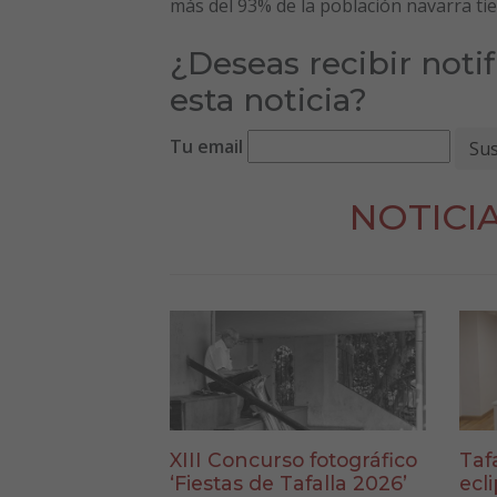
más del 93% de la población navarra tie
¿Deseas recibir noti
esta noticia?
Tu email
NOTICI
XIII Concurso fotográfico
Taf
‘Fiestas de Tafalla 2026’
ecl