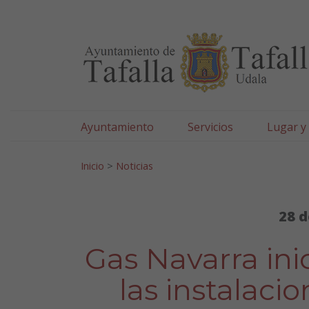
Ayuntamiento de Tafa
Ir al contenido
Ayuntamiento
Servicios
Lugar y
Search for:
Inicio
>
Noticias
28 d
Gas Navarra ini
las instalaci