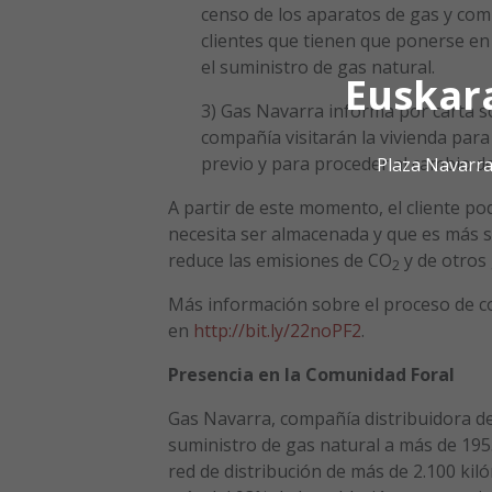
censo de los aparatos de gas y comp
clientes que tienen que ponerse e
el suministro de gas natural.
Euskar
3) Gas Navarra informa por carta sob
compañía visitarán la vivienda par
previo y para proceder al cambio de 
Plaza Navarra
A partir de este momento, el cliente po
necesita ser almacenada y que es más s
reduce las emisiones de CO
y de otros
2
Más información sobre el proceso de con
en
http://bit.ly/22noPF2
.
Presencia en la Comunidad Foral
Gas Navarra, compañía distribuidora d
suministro de gas natural a más de 19
red de distribución de más de 2.100 kil