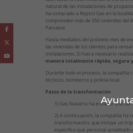
natural de las instalaciones de propan
ha comprado a Repsol Gas en la localida
comprenden más de 350 viviendas del b
Panueva.
Facebook
Hasta mediados del próximo mes de ener
Twitter
las viviendas de los clientes para cens
instalaciones. Si fuera necesario realiz
Youtube
manera totalmente
rápida, segura y
Durante todo el proceso, la compañía c
técnicos, bomberos y policía local.
Pasos de la transformación
Ayunta
1) Gas Navarra ha enviado una cart
2) A continuación, la compañía ha r
transformación, que incluye un trípt
especifica que personal acreditado 