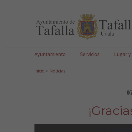
Ayuntamiento de Tafa
Ir al contenido
Ayuntamiento
Servicios
Lugar y
Search for:
Inicio
>
Noticias
0
¡Graci