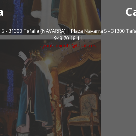
a
C
 5 - 31300 Tafalla (NAVARRA)
Plaza Navarra 5 - 31300 Taf
948 70 18 11
ayuntamiento@tafalla.es