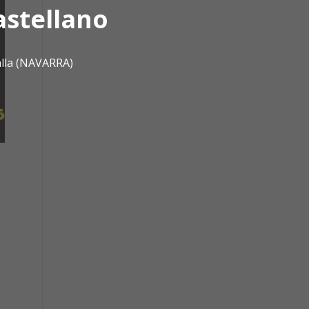
astellano
alla (NAVARRA)