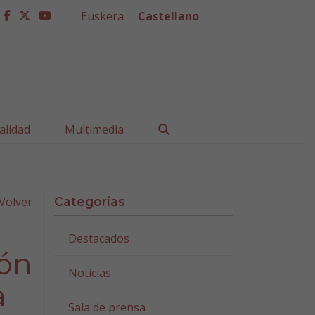
Euskera
Castellano
facebook
twitter
youtube
Buscar
alidad
Multimedia
Volver
Categorías
Destacados
ión
Noticias
a
Sala de prensa