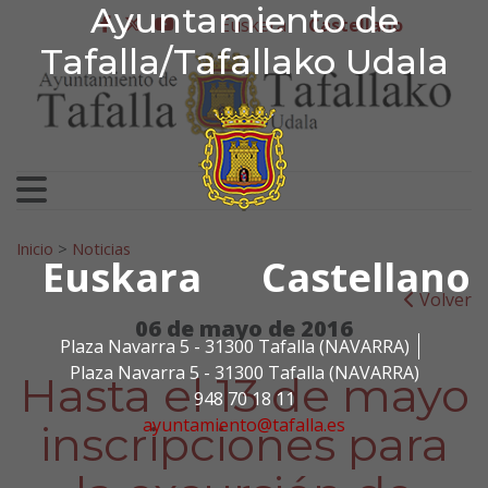
Ayuntamiento de Tafa
Ayuntamiento de
Ir al contenido
Euskera
Castellano
facebook
twitter
youtube
Tafalla/Tafallako Udala
Search for:
Inicio
>
Noticias
Euskara
Castellano
Volver
06 de mayo de 2016
Plaza Navarra 5 - 31300 Tafalla (NAVARRA)
Plaza Navarra 5 - 31300 Tafalla (NAVARRA)
Hasta el 13 de mayo
948 70 18 11
ayuntamiento@tafalla.es
inscripciones para