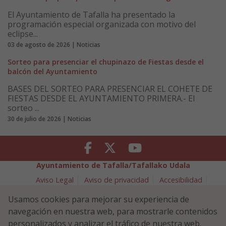
El Ayuntamiento de Tafalla ha presentado la
programación especial organizada con motivo del
eclipse...
03 de agosto de 2026 | Noticias
Sorteo para presenciar el chupinazo de Fiestas desde el
balcón del Ayuntamiento
BASES DEL SORTEO PARA PRESENCIAR EL COHETE DE
FIESTAS DESDE EL AYUNTAMIENTO PRIMERA.- El
sorteo ...
30 de julio de 2026 | Noticias
Facebook
Twitter
Youtube
Ayuntamiento de Tafalla/Tafallako Udala
Aviso Legal
Aviso de privacidad
Accesibilidad
Política de cookies
Usamos cookies para mejorar su experiencia de
Política de Seguridad de la Información
navegación en nuestra web, para mostrarle contenidos
Plaza Navarra 5 - 31300 Tafalla (NAVARRA)
948 70 18 11
personalizados y analizar el tráfico de nuestra web.