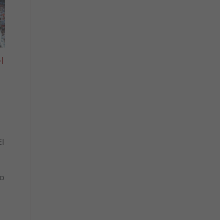
l
l
to