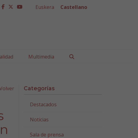
Euskera
Castellano
facebook
twitter
youtube
Buscar
alidad
Multimedia
Volver
Categorías
Destacados
s
Noticias
en
Sala de prensa