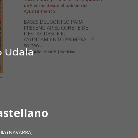
de Fiestas desde el balcón del
Ayuntamiento
BASES DEL SORTEO PARA
PRESENCIAR EL COHETE DE
FIESTAS DESDE EL
AYUNTAMIENTO PRIMERA.- El
sorteo ...
o Udala
30 de julio de 2026 | Noticias
astellano
alla (NAVARRA)