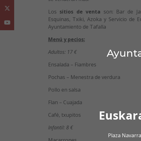
Twitter
Los
sitios de venta
son: Bar de Jav
Esquinas, Txiki, Azoka y Servicio de E
Youtube
Ayuntamiento de Tafalla
Menú y pecios:
Ayunta
Adultos: 17 €
Ensalada – Fiambres
Pochas – Menestra de verdura
Pollo en salsa
Flan – Cuajada
Euskar
Café, txupitos
Infantil: 8 €
Plaza Navarra
Macarrones