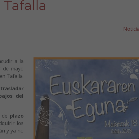
Tafalla
Notici
cudir a la
8 de mayo
en Tafalla.
 trasladar
bajos del
n de
plazo
quirir los
rán y ya no