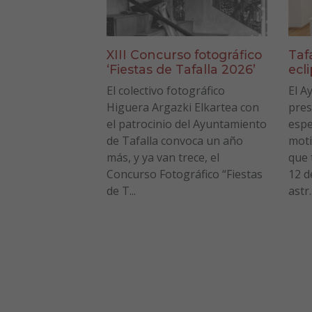
XIII Concurso fotográfico
Taf
‘Fiestas de Tafalla 2026’
ecl
El colectivo fotográfico
El A
Higuera Argazki Elkartea con
pres
el patrocinio del Ayuntamiento
espe
de Tafalla convoca un año
moti
más, y ya van trece, el
que 
Concurso Fotográfico “Fiestas
12 d
de T...
astr..