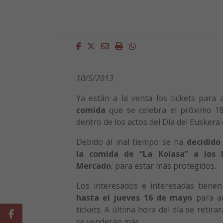
Facebook
Twitter
Email
Imprimir
Whatsapp
10/5/2013
Ya están a la venta los tickets para a
comida
que se celebra el próximo 1
dentro de los actos del Día del Euskera 
Debido al mal tiempo se ha
decidido
la comida de “La Kolasa” a los 
Mercado
, para estar más protegidos.
Los interesados e interesadas tiene
hasta el jueves 16 de mayo
para ad
tickets. A última hora del día se retira
Facebook
se venderán más.