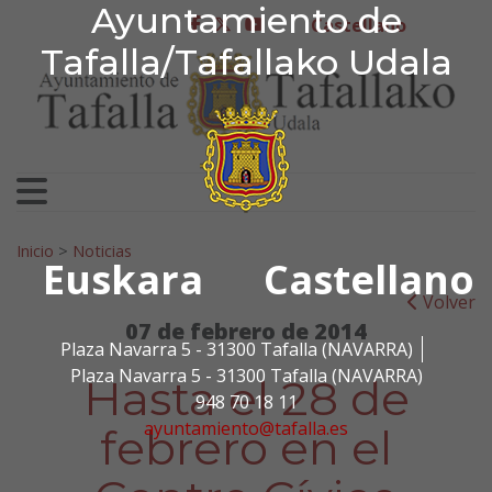
Ayuntamiento de Tafa
Ayuntamiento de
Ir al contenido
Castellano
facebook
twitter
youtube
Tafalla/Tafallako Udala
Search for:
Inicio
>
Noticias
Euskara
Castellano
Volver
07 de febrero de 2014
Plaza Navarra 5 - 31300 Tafalla (NAVARRA)
Plaza Navarra 5 - 31300 Tafalla (NAVARRA)
Hasta el 28 de
948 70 18 11
ayuntamiento@tafalla.es
febrero en el