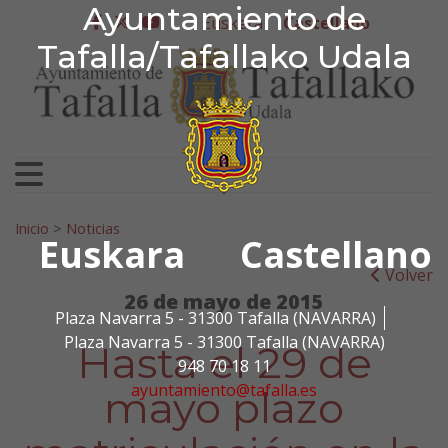
Ayuntamiento de Tafa
Ayuntamiento de
Ir al contenido
Euskera
Castellano
facebook
twitter
youtube
Tafalla/Tafallako Udala
Search for:
Inicio
>
Noticias
Euskara
Castellano
Volver
26 de mayo de 2015
Plaza Navarra 5 - 31300 Tafalla (NAVARRA)
Plaza Navarra 5 - 31300 Tafalla (NAVARRA)
Hasta el 29 de
948 70 18 11
ayuntamiento@tafalla.es
mayo plazo