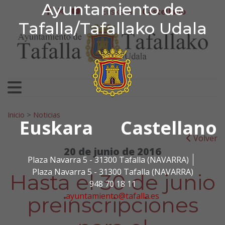
Ayuntamiento de Tafa
Ayuntamiento de
Ir al contenido
Euskera
Castellano
facebook
twitter
youtube
Tafalla/Tafallako Udala
Search for:
Inicio
>
Noticias
Euskara
Castellano
Volver
20 de junio de 2016
Plaza Navarra 5 - 31300 Tafalla (NAVARRA)
Plaza Navarra 5 - 31300 Tafalla (NAVARRA)
Hasta el 30 de junio
948 70 18 11
ayuntamiento@tafalla.es
preinscripciones