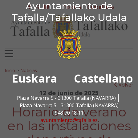
Ayuntamiento de Tafa
Ayuntamiento de
Ir al contenido
Euskera
Castellano
facebook
twitter
youtube
Tafalla/Tafallako Udala
Search for:
Inicio
>
Noticias
Euskara
Castellano
Volver
12 de junio de 2025
Plaza Navarra 5 - 31300 Tafalla (NAVARRA)
Plaza Navarra 5 - 31300 Tafalla (NAVARRA)
Horario de verano
948 70 18 11
ayuntamiento@tafalla.es
en las instalaciones