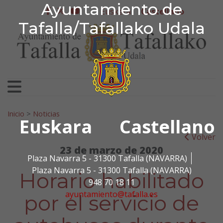
Ayuntamiento de Tafa
Ayuntamiento de
Ir al contenido
Euskera
Castellano
facebook
twitter
youtube
Tafalla/Tafallako Udala
Search for:
Inicio
>
Noticias
Euskara
Castellano
Volver
23 de marzo de 2020
Plaza Navarra 5 - 31300 Tafalla (NAVARRA)
Plaza Navarra 5 - 31300 Tafalla (NAVARRA)
Horario habilitado
948 70 18 11
ayuntamiento@tafalla.es
por el servicio de