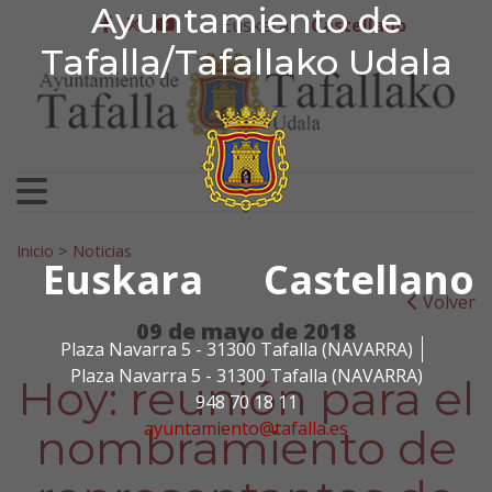
Ayuntamiento de Tafa
Ayuntamiento de
Ir al contenido
Euskera
Castellano
facebook
twitter
youtube
Tafalla/Tafallako Udala
Search for:
Inicio
>
Noticias
Euskara
Castellano
Volver
09 de mayo de 2018
Plaza Navarra 5 - 31300 Tafalla (NAVARRA)
Plaza Navarra 5 - 31300 Tafalla (NAVARRA)
Hoy: reunión para el
948 70 18 11
ayuntamiento@tafalla.es
nombramiento de