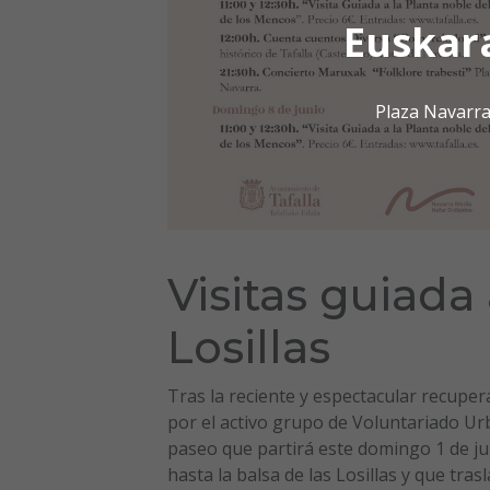
Euskar
Plaza Navarra
Visitas guiada 
Losillas
Tras la reciente y espectacular recuper
por el activo grupo de Voluntariado Ur
paseo que partirá este domingo 1 de ju
hasta la balsa de las Losillas y que tra