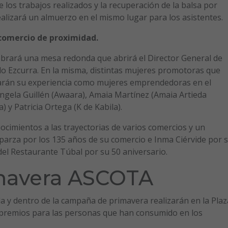
de los trabajos realizados y la recuperación de la balsa por
realizará un almuerzo en el mismo lugar para los asistentes.
comercio de proximidad.
elebrará una mesa redonda que abrirá el Director General de
o Ezcurra. En la misma, distintas mujeres promotoras que
darán su experiencia como mujeres emprendedoras en el
Ángela Guillén (Awaara), Amaia Martínez (Amaia Artieda
a) y Patricia Ortega (K de Kabila).
ocimientos a las trayectorias de varios comercios y un
arza por los 135 años de su comercio e Inma Ciérvide por 
 del Restaurante Túbal por su 50 aniversario.
mavera ASCOTA
la y dentro de la campaña de primavera realizarán en la Plaz
n premios para las personas que han consumido en los