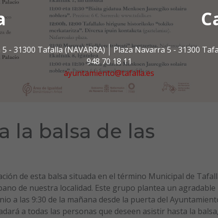
a
C
 5 - 31300 Tafalla (NAVARRA)
Plaza Navarra 5 - 31300 Taf
948 70 18 11
ayuntamiento@tafalla.es
a la balsa de las
ación de esta balsa situada en el término Municipal de Tafal
bano de nuestra localidad. Este grupo plantea un agradable
nio a las 9:30 de la mañana desde la puerta del Ayuntamient
sladará a todas las personas que deseen asistir hasta la balsa