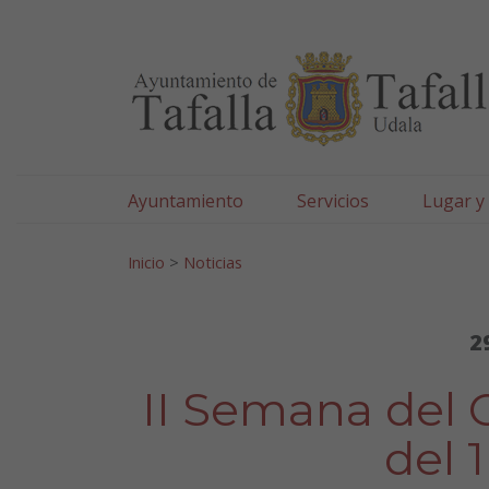
Ayuntamiento de Tafa
Ir al contenido
Ayuntamiento
Servicios
Lugar y
Search for:
Inicio
>
Noticias
2
II Semana del 
del 1