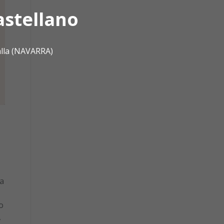
astellano
alla (NAVARRA)
la
o
,