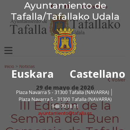
Ayuntamiento de Tafa
Ayuntamiento de
Ir al contenido
Castellano
facebook
twitter
youtube
Tafalla/Tafallako Udala
Search for:
Inicio
>
Noticias
Euskara
Castellano
Volver
29 de mayo de 2026
Plaza Navarra 5 - 31300 Tafalla (NAVARRA)
Plaza Navarra 5 - 31300 Tafalla (NAVARRA)
III Edición de la
948 70 18 11
ayuntamiento@tafalla.es
Semana del Buen