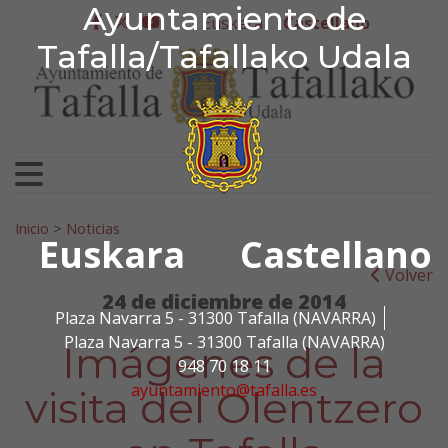
Ayuntamiento de Tafa
Ayuntamiento de
Ir al contenido
Euskera
Castellano
facebook
twitter
youtube
Tafalla/Tafallako Udala
Search for:
Inicio
>
Noticias
Euskara
Castellano
Volver
24 de diciembre de 2014
Plaza Navarra 5 - 31300 Tafalla (NAVARRA)
Plaza Navarra 5 - 31300 Tafalla (NAVARRA)
Imágenes de la
948 70 18 11
ayuntamiento@tafalla.es
visita del Olentzero