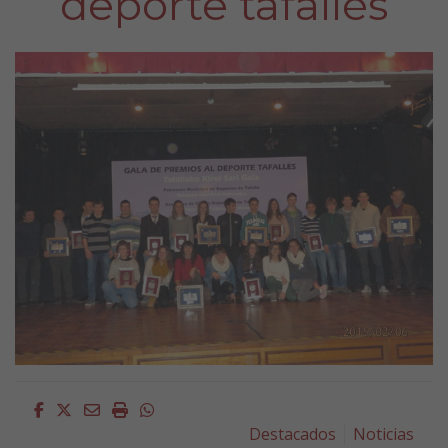
deporte tafallés
Facebook
Twitter
Email
Imprimir
Whatsapp
Destacados
Noticias