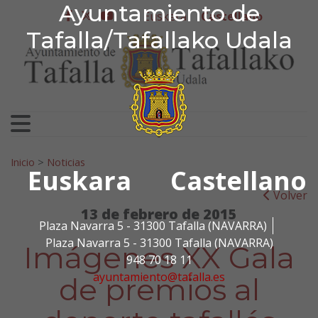
Ayuntamiento de Tafa
Ayuntamiento de
Ir al contenido
Euskera
Castellano
facebook
twitter
youtube
Tafalla/Tafallako Udala
Search for:
Inicio
>
Noticias
Euskara
Castellano
Volver
13 de febrero de 2015
Plaza Navarra 5 - 31300 Tafalla (NAVARRA)
Plaza Navarra 5 - 31300 Tafalla (NAVARRA)
Imágenes XX Gala
948 70 18 11
ayuntamiento@tafalla.es
de premios al