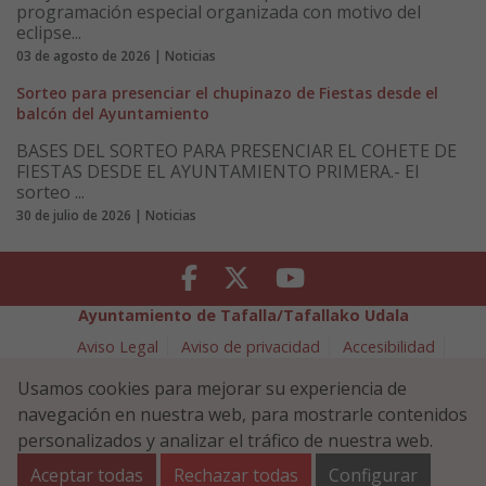
programación especial organizada con motivo del
eclipse...
03 de agosto de 2026 | Noticias
Sorteo para presenciar el chupinazo de Fiestas desde el
balcón del Ayuntamiento
BASES DEL SORTEO PARA PRESENCIAR EL COHETE DE
FIESTAS DESDE EL AYUNTAMIENTO PRIMERA.- El
sorteo ...
30 de julio de 2026 | Noticias
Facebook
Twitter
Youtube
Ayuntamiento de Tafalla/Tafallako Udala
Aviso Legal
Aviso de privacidad
Accesibilidad
Política de cookies
Usamos cookies para mejorar su experiencia de
Política de Seguridad de la Información
navegación en nuestra web, para mostrarle contenidos
Plaza Navarra 5 - 31300 Tafalla (NAVARRA)
948 70 18 11
personalizados y analizar el tráfico de nuestra web.
ayuntamiento@tafalla.es
Aceptar todas
Rechazar todas
Configurar