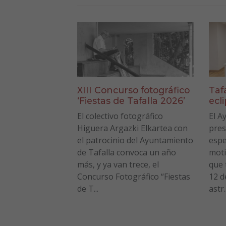
XIII Concurso fotográfico
Taf
‘Fiestas de Tafalla 2026’
ecl
El colectivo fotográfico
El A
Higuera Argazki Elkartea con
pres
el patrocinio del Ayuntamiento
espe
de Tafalla convoca un año
moti
más, y ya van trece, el
que 
Concurso Fotográfico “Fiestas
12 d
de T...
astr..