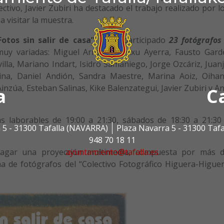
ctivo, Javier Zubiri ha destacado el trabajo realizado por l
a visitar la muestra.
Fotos sin salir de casa”.
Han participado
23 fotógrafos
y variadas: Miguel Arrastia , Atxu Ayerra, Fausto Gard
villa, Mariano Indart, Isidro Samaniego, Jorge Ozcáriz, Juan
rina, Daniel Andión, Sandra Maestre, Marina Aoiz, Oiha
Ainzúa, Esteban Salinas, Kike Balenzategui, Javier Zubiri y A
a
C
as laborables de 19:00 a 21:30, sábados de 18:30 a 21:30
 5 - 31300 Tafalla (NAVARRA)
Plaza Navarra 5 - 31300 Taf
948 70 18 11
Lagar una proyección multimedia, compuesta por más 
ayuntamiento@tafalla.es
na de fotógrafos del “Colectivo Fotográfico Higuera-Higue