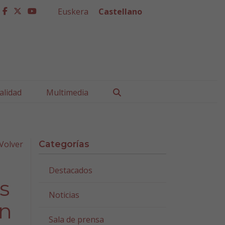
Euskera
Castellano
facebook
twitter
youtube
Buscar
alidad
Multimedia
Volver
Categorías
Destacados
s
Noticias
on
Sala de prensa