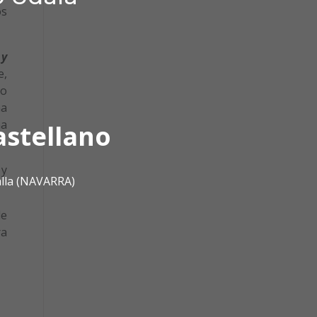
os
 y
e,
jo
na
na
astellano
 y
alla (NAVARRA)
de
ra