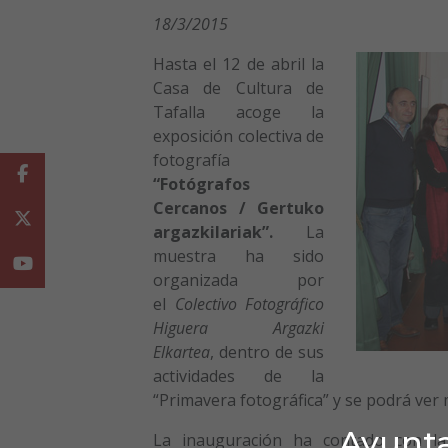
18/3/2015
Hasta el 12 de abril la
Casa de Cultura de
Tafalla acoge la
exposición colectiva de
fotografía
Facebook
“Fotógrafos
Cercanos / Gertuko
Twitter
argazkilariak”.
La
muestra ha sido
Youtube
organizada por
el
Colectivo Fotográfico
Higuera Argazki
Elkartea
, dentro de sus
actividades de la
“Primavera fotográfica” y se podrá ver
Ayunta
La inauguración ha contado con la