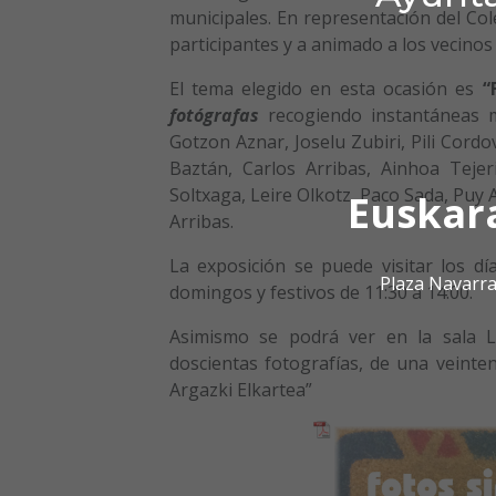
municipales. En representación del Cole
participantes y a animado a los vecinos 
El tema elegido en esta ocasión es
“
fotógrafas
recogiendo instantáneas mu
Gotzon Aznar, Joselu Zubiri, Pili Cordo
Baztán, Carlos Arribas, Ainhoa Teje
Soltxaga, Leire Olkotz, Paco Sada, Puy 
Euskar
Arribas.
La exposición se puede visitar los dí
Plaza Navarra
domingos y festivos de 11:30 a 14:00.
Asimismo se podrá ver en la sala 
doscientas fotografías, de una veinte
Argazki Elkartea”