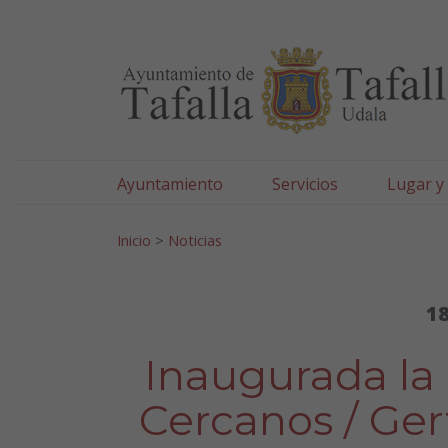
Ayuntamiento de Tafa
Ir al contenido
Ayuntamiento
Servicios
Lugar y
Search for:
Inicio
>
Noticias
18
Inaugurada la 
Cercanos / Ger