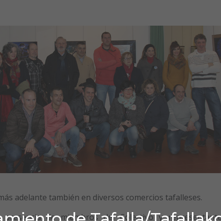
 más adelante también en diversos comercios tafalleses.
miento de Tafalla/Tafallak
 presencia de miembros del Colectivo y representant