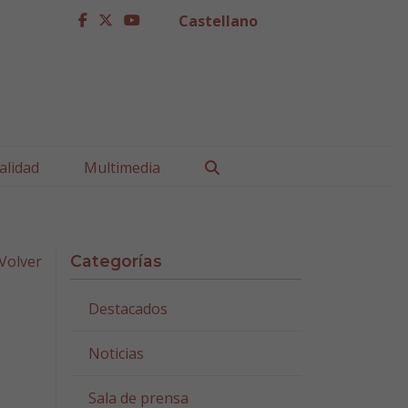
Castellano
facebook
twitter
youtube
Buscar
alidad
Multimedia
Volver
Categorías
Destacados
l
Noticias
a
Sala de prensa