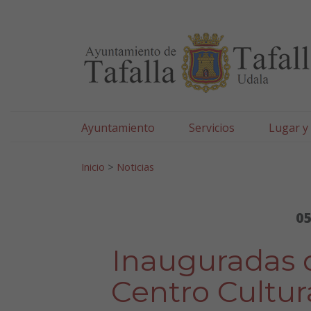
Ayuntamiento de Tafa
Ir al contenido
Ayuntamiento
Servicios
Lugar y
Search for:
Inicio
>
Noticias
05
Inauguradas d
Centro Cultur