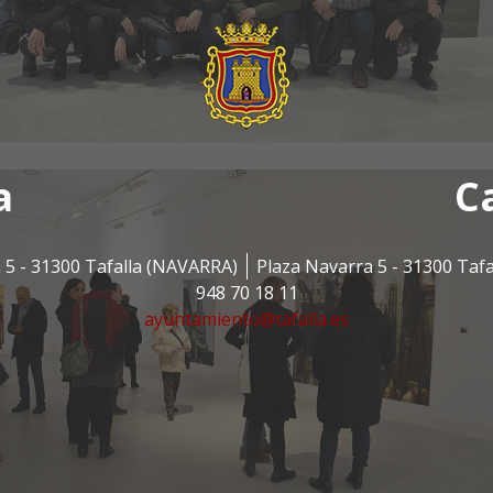
a
C
 5 - 31300 Tafalla (NAVARRA)
Plaza Navarra 5 - 31300 Taf
948 70 18 11
ayuntamiento@tafalla.es