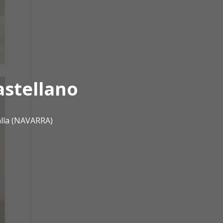
astellano
alla (NAVARRA)