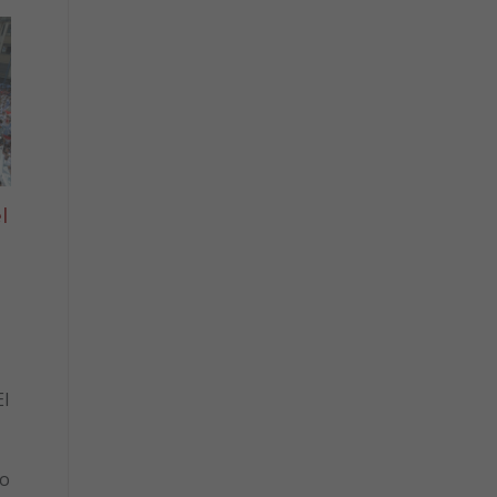
l
l
to