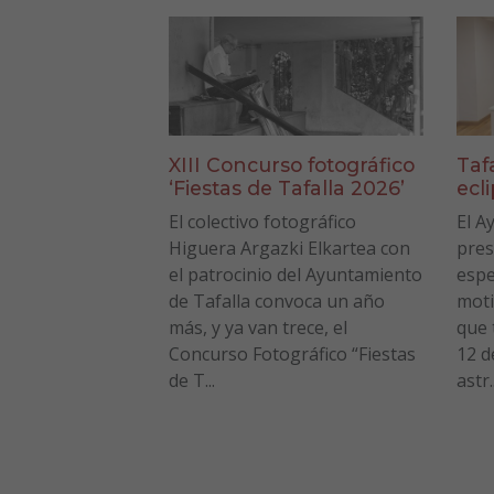
XIII Concurso fotográfico
Taf
‘Fiestas de Tafalla 2026’
ecl
El colectivo fotográfico
El A
Higuera Argazki Elkartea con
pres
el patrocinio del Ayuntamiento
espe
de Tafalla convoca un año
moti
más, y ya van trece, el
que 
Concurso Fotográfico “Fiestas
12 d
de T...
astr..