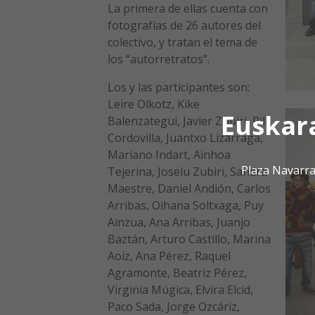
La primera de ellas cuenta con
fotografías de 26 autores del
colectivo, y tratan el tema de
los “autorretratos”.
Los y las participantes son:
Leire Olkotz, Kike
Euskar
Balenzategui, Javier Zubiri, Pili
Cordovilla, Juantxo Lizarraga,
Mariano Indart, Ainhoa
Plaza Navarra
Tejerina, Joselu Zubiri, Sandra
Maestre, Daniel Andión, Carlos
Arribas, Oihana Soltxaga, Puy
Ainzua, Ana Arribas, Juanjo
Baztán, Arturo Castillo, Marina
Aoiz, Ana Pérez, Raquel
Agramonte, Beatriz Pérez,
Virginia Múgica, Elvira Elcid,
Paco Sada, Jorge Ozcáriz,