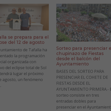
alla se prepara para el
ipse del 12 de agosto
Sorteo para presenciar e
yuntamiento de Tafalla ha
chupinazo de Fiestas
entado la programación
desde el balcón del
cial organizada con
Ayuntamiento
vo del eclipse total de Sol
BASES DEL SORTEO PARA
tendrá lugar el próximo
PRESENCIAR EL COHETE DE
e agosto, un fenómeno
FIESTAS DESDE EL
.
AYUNTAMIENTO PRIMERA.- E
sorteo consiste en tres
entradas dobles para
presenciar en el Ayuntamien