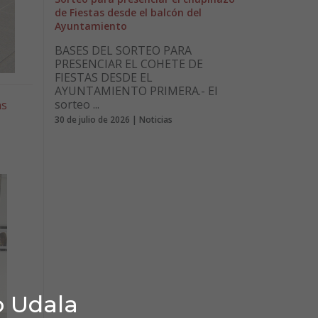
de Fiestas desde el balcón del
Ayuntamiento
BASES DEL SORTEO PARA
PRESENCIAR EL COHETE DE
FIESTAS DESDE EL
AYUNTAMIENTO PRIMERA.- El
sorteo ...
as
30 de julio de 2026 | Noticias
o Udala