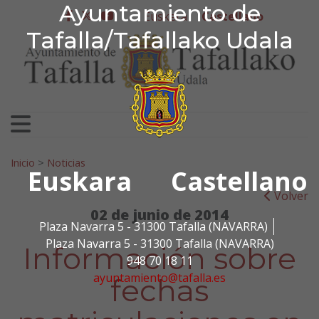
Ayuntamiento de Tafa
Ayuntamiento de
Ir al contenido
Euskera
Castellano
facebook
twitter
youtube
Tafalla/Tafallako Udala
Search for:
Inicio
>
Noticias
Euskara
Castellano
Volver
02 de junio de 2014
Plaza Navarra 5 - 31300 Tafalla (NAVARRA)
Plaza Navarra 5 - 31300 Tafalla (NAVARRA)
Información sobre
948 70 18 11
ayuntamiento@tafalla.es
fechas