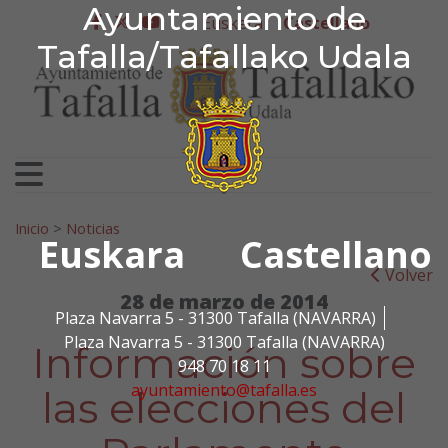
Ayuntamiento de Tafa
Ayuntamiento de
Ir al contenido
Euskera
Castellano
facebook
twitter
youtube
Tafalla/Tafallako Udala
Search for:
Inicio
>
Noticias
Euskara
Castellano
Volver
28 de marzo de 2014
Plaza Navarra 5 - 31300 Tafalla (NAVARRA)
Plaza Navarra 5 - 31300 Tafalla (NAVARRA)
Información sobre
948 70 18 11
ayuntamiento@tafalla.es
las elecciones del