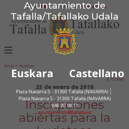
Ayuntamiento de Tafa
Ayuntamiento de
Ir al contenido
Euskera
Castellano
facebook
twitter
youtube
Tafalla/Tafallako Udala
Search for:
Inicio
>
Noticias
Euskara
Castellano
Volver
25 de enero de 2018
Plaza Navarra 5 - 31300 Tafalla (NAVARRA)
Plaza Navarra 5 - 31300 Tafalla (NAVARRA)
Inscripciones
948 70 18 11
ayuntamiento@tafalla.es
abiertas para la