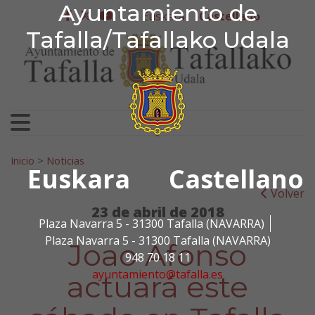
Ayuntamiento de Tafa
Ayuntamiento de
Ir al contenido
Euskera
Castellano
facebook
twitter
youtube
Tafalla/Tafallako Udala
Search for:
Inicio
>
Noticias
Euskara
Castellano
Volver
23 de abril de 2018
Plaza Navarra 5 - 31300 Tafalla (NAVARRA)
Plaza Navarra 5 - 31300 Tafalla (NAVARRA)
Joao Afonso
948 70 18 11
ayuntamiento@tafalla.es
actuará este