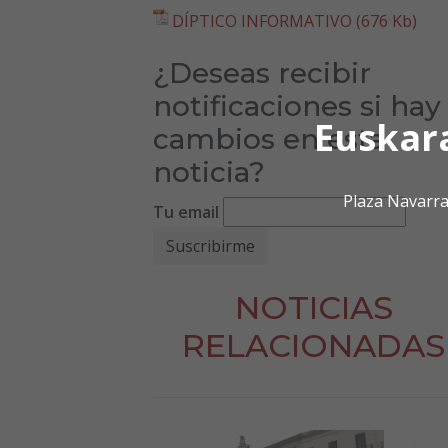
DÍPTICO INFORMATIVO (676 Kb)
¿Deseas recibir
notificaciones si hay
Euskar
cambios en esta
noticia?
Plaza Navarra
Tu email
NOTICIAS
RELACIONADAS