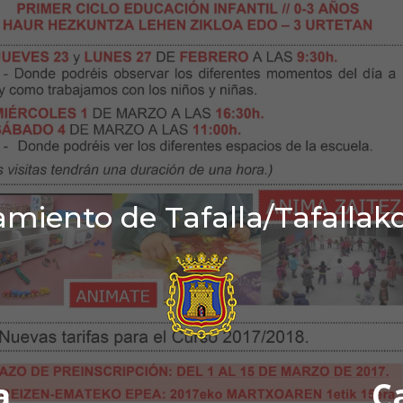
miento de Tafalla/Tafallak
a
C