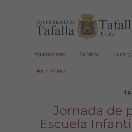
Ayuntamiento de Tafa
Ir al contenido
Ayuntamiento
Servicios
Lugar y
Search for:
Inicio
>
Noticias
16
Jornada de p
Escuela Infantil