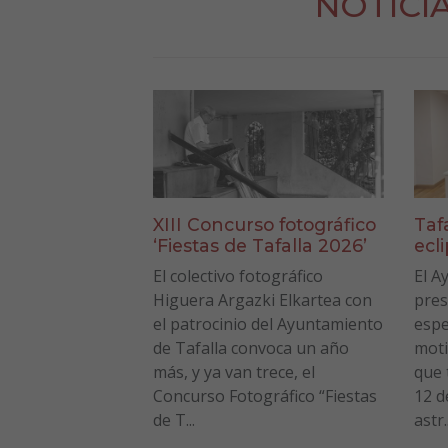
NOTICI
XIII Concurso fotográfico
Taf
‘Fiestas de Tafalla 2026’
ecl
El colectivo fotográfico
El A
Higuera Argazki Elkartea con
pres
el patrocinio del Ayuntamiento
espe
de Tafalla convoca un año
moti
más, y ya van trece, el
que 
Concurso Fotográfico “Fiestas
12 d
de T...
astr..