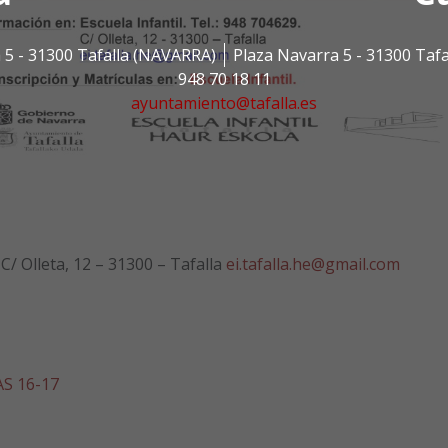
 5 - 31300 Tafalla (NAVARRA)
Plaza Navarra 5 - 31300 Taf
948 70 18 11
ayuntamiento@tafalla.es
 C/ Olleta, 12 – 31300 – Tafalla
ei.tafalla.he@gmail.com
S 16-17