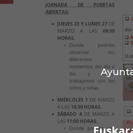
JORNADA DE PUERTAS
ABIERTAS:
JUEVES 23 Y LUNES 27
DE
MARZO A LAS
09
:30
HORAS.
Donde podréis
observar los
diferentes
momentos del día a
Ayunta
día y cómo
trabajamos con los
niños y niñas.
MIÉRCOLES 1
DE MARZO
A LAS
16:30 HORAS.
SÁBADO 4
DE MARZO A
LAS
11:00 HORAS.
Euskar
Donde podréis ver