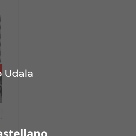
o Udala
astellano