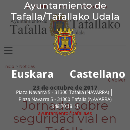
Ayuntamiento de Tafa
Ayuntamiento de
Ir al contenido
Euskera
Castellano
facebook
twitter
youtube
Tafalla/Tafallako Udala
Search for:
Inicio
>
Noticias
Euskara
Castellano
Volver
23 de octubre de 2017
Plaza Navarra 5 - 31300 Tafalla (NAVARRA)
Plaza Navarra 5 - 31300 Tafalla (NAVARRA)
Jornada sobre
948 70 18 11
ayuntamiento@tafalla.es
seguridad vial en