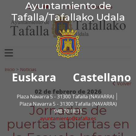
Ayuntamiento de Tafa
Ayuntamiento de
Ir al contenido
Euskera
Castellano
facebook
twitter
youtube
Tafalla/Tafallako Udala
Search for:
Inicio
>
Noticias
Euskara
Castellano
Volver
02 de febrero de 2026
Plaza Navarra 5 - 31300 Tafalla (NAVARRA)
Plaza Navarra 5 - 31300 Tafalla (NAVARRA)
Jornadas de
948 70 18 11
ayuntamiento@tafalla.es
puertas abiertas en