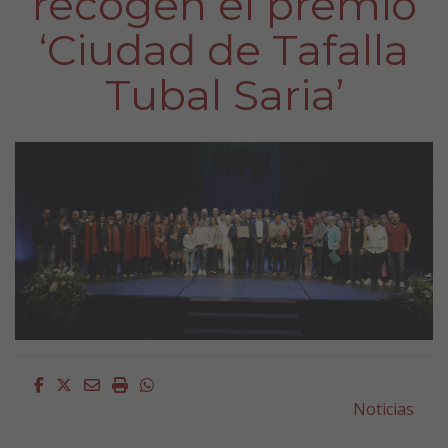
recogen el premio
‘Ciudad de Tafalla
Tubal Saria’
Facebook
Twitter
Email
Imprimir
Whatsapp
Noticias