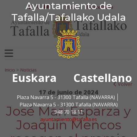
Ayuntamiento de Tafa
Ayuntamiento de
Ir al contenido
Euskera
Castellano
facebook
twitter
youtube
Tafalla/Tafallako Udala
Search for:
Inicio
>
Noticias
Euskara
Castellano
Volver
17 de junio de 2024
Plaza Navarra 5 - 31300 Tafalla (NAVARRA)
Plaza Navarra 5 - 31300 Tafalla (NAVARRA)
José Mari Esparza y
948 70 18 11
ayuntamiento@tafalla.es
Joaquín Mencos