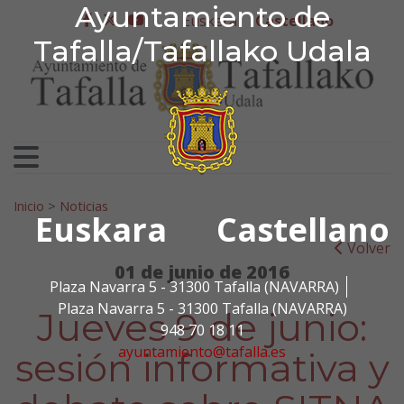
Ayuntamiento de Tafa
Ayuntamiento de
Ir al contenido
Euskera
Castellano
facebook
twitter
youtube
Tafalla/Tafallako Udala
Search for:
Inicio
>
Noticias
Euskara
Castellano
Volver
01 de junio de 2016
Plaza Navarra 5 - 31300 Tafalla (NAVARRA)
Plaza Navarra 5 - 31300 Tafalla (NAVARRA)
Jueves 9 de junio:
948 70 18 11
ayuntamiento@tafalla.es
sesión informativa y