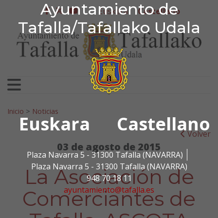
Ayuntamiento de Tafa
Ayuntamiento de
Ir al contenido
Euskera
Castellano
facebook
twitter
youtube
Tafalla/Tafallako Udala
Search for:
Inicio
>
Noticias
Euskara
Castellano
Volver
03 de agosto de 2015
Plaza Navarra 5 - 31300 Tafalla (NAVARRA)
Plaza Navarra 5 - 31300 Tafalla (NAVARRA)
La Asociación de
948 70 18 11
ayuntamiento@tafalla.es
Comerciantes de