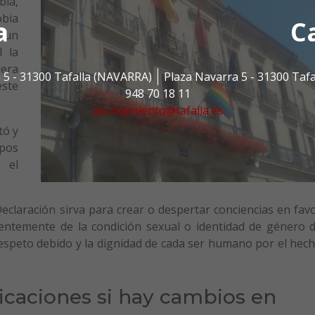
bia,
bia
a
C
n un
l la
dera
 5 - 31300 Tafalla (NAVARRA)
Plaza Navarra 5 - 31300 Taf
este
948 70 18 11
ayuntamiento@tafalla.es
tó y
upos
 el
eclaración sirva para crear o despertar conciencias en fav
ientemente de la condición sexual o identidad de género 
espeto debido y la dignidad de cada ser humano por el hec
ficaciones si hay cambios en