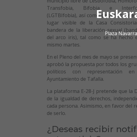
municipio libre de Lesbofobia, Homofo
Transfobia, Bifobia e Interfo
Euskar
(LGTBIfobia), así como para colocar e
lugar visible de la Casa Consistoria
bandera de la liberación sexual (ban
Plaza Navarra
del arco iris), tal como se ha hecho 
mismo martes.
En el Pleno del mes de mayo se presen
aprobó la propuesta por todos los gr
políticos con representación en
Ayuntamiento de Tafalla.
La plataforma E-28-J pretende que la D
de la igualdad de derechos, independ
cada persona. Asimismo, en favor del r
de serlo.
¿Deseas recibir noti