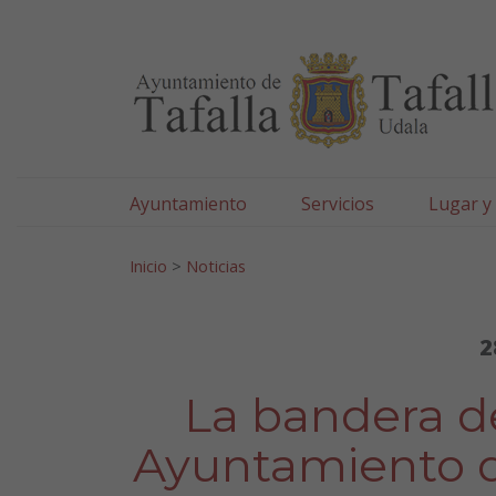
Ayuntamiento de Tafa
Ir al contenido
Ayuntamiento
Servicios
Lugar y
Search for:
Inicio
>
Noticias
2
La bandera de
Ayuntamiento de