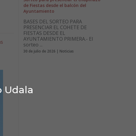
de Fiestas desde el balcón del
Ayuntamiento
BASES DEL SORTEO PARA
PRESENCIAR EL COHETE DE
FIESTAS DESDE EL
AYUNTAMIENTO PRIMERA.- El
as
sorteo ...
30 de julio de 2026 | Noticias
o Udala