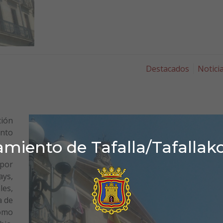
Destacados
Notici
ción
ento
miento de Tafalla/Tafallak
por
ys,
les,
a de
como