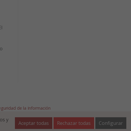
l
to
Seguridad de la Información
afalla.es
os y
Aceptar todas
Rechazar todas
Configurar