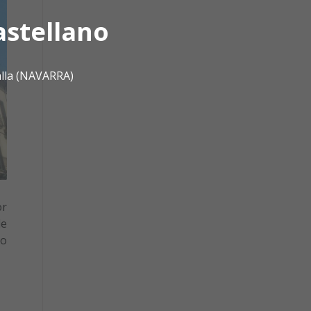
astellano
alla (NAVARRA)
or
de
ho