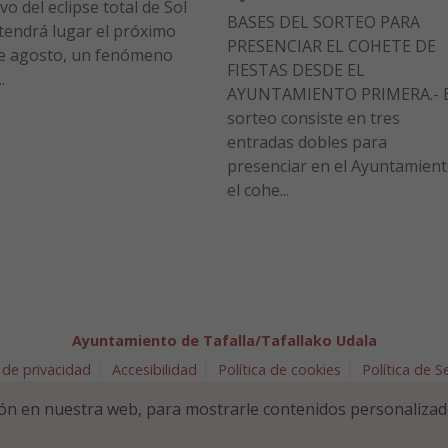
vo del eclipse total de Sol
BASES DEL SORTEO PARA
tendrá lugar el próximo
PRESENCIAR EL COHETE DE
e agosto, un fenómeno
FIESTAS DESDE EL
.
AYUNTAMIENTO PRIMERA.- E
sorteo consiste en tres
entradas dobles para
presenciar en el Ayuntamien
el cohe...
Ayuntamiento de Tafalla/Tafallako Udala
 de privacidad
Accesibilidad
Política de cookies
Política de 
arra 5 - 31300 Tafalla (NAVARRA)
948 70 18 11
ayuntamiento@t
ón en nuestra web, para mostrarle contenidos personalizad