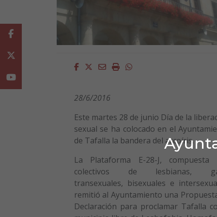
Facebook
Twitter
Facebook
Twitter
Email
Imprimir
Whatsapp
Youtube
28/6/2016
Este martes 28 de junio Día de la libera
sexual se ha colocado en el Ayuntami
Ayunta
de Tafalla la bandera del arcoíris.
La Plataforma E-28-J,
compuesta 
colectivos de lesbianas, ga
transexuales, bisexuales e intersexua
remitió al Ayuntamiento una Propuest
Declaración para proclamar Tafalla 