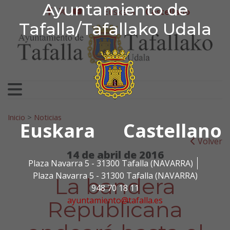
Ayuntamiento de Tafa
Ayuntamiento de
Ir al contenido
Euskera
Castellano
facebook
twitter
youtube
Tafalla/Tafallako Udala
Search for:
Inicio
>
Noticias
Euskara
Castellano
Volver
14 de abril de 2016
Plaza Navarra 5 - 31300 Tafalla (NAVARRA)
Plaza Navarra 5 - 31300 Tafalla (NAVARRA)
La bandera
948 70 18 11
ayuntamiento@tafalla.es
Republicana