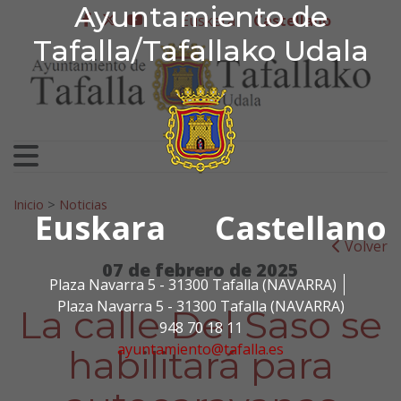
Ayuntamiento de Tafa
Ayuntamiento de
Ir al contenido
Euskera
Castellano
facebook
twitter
youtube
Tafalla/Tafallako Udala
Search for:
Inicio
>
Noticias
Euskara
Castellano
Volver
07 de febrero de 2025
Plaza Navarra 5 - 31300 Tafalla (NAVARRA)
Plaza Navarra 5 - 31300 Tafalla (NAVARRA)
La calle Del Saso se
948 70 18 11
ayuntamiento@tafalla.es
habilitará para