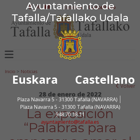
Ayuntamiento de Tafa
Ayuntamiento de
Ir al contenido
Euskera
Castellano
facebook
twitter
youtube
Tafalla/Tafallako Udala
Search for:
Inicio
>
Noticias
Euskara
Castellano
Volver
28 de enero de 2022
Plaza Navarra 5 - 31300 Tafalla (NAVARRA)
Plaza Navarra 5 - 31300 Tafalla (NAVARRA)
La exposición
948 70 18 11
ayuntamiento@tafalla.es
“Palabras para