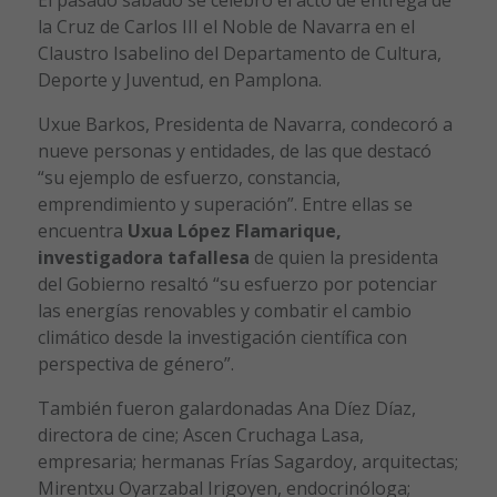
El pasado sábado se celebró el acto de entrega de
la Cruz de Carlos III el Noble de Navarra en el
Claustro Isabelino del Departamento de Cultura,
Deporte y Juventud, en Pamplona.
Uxue Barkos, Presidenta de Navarra, condecoró a
nueve personas y entidades, de las que destacó
“su ejemplo de esfuerzo, constancia,
emprendimiento y superación”. Entre ellas se
encuentra
Uxua López Flamarique,
investigadora tafallesa
de quien la presidenta
del Gobierno resaltó “su esfuerzo por potenciar
las energías renovables y combatir el cambio
climático desde la investigación científica con
perspectiva de género”.
También fueron galardonadas Ana Díez Díaz,
directora de cine; Ascen Cruchaga Lasa,
empresaria; hermanas Frías Sagardoy, arquitectas;
Mirentxu Oyarzabal Irigoyen, endocrinóloga;