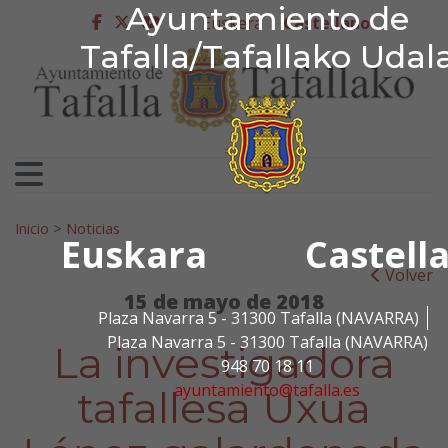
Ayuntamiento de Tafa
Ayuntamiento de
Ir al contenido
Euskera
Castellano
facebook
twitter
youtube
Tafalla/Tafallako Udal
Search for:
Inicio
>
Noticias
Euskara
Castell
Volver
15 de mayo de 2018
Plaza Navarra 5 - 31300 Tafalla (NAVARRA)
Plaza Navarra 5 - 31300 Tafalla (NAVARRA)
La investigadora
948 70 18 11
ayuntamiento@tafalla.es
tafallesa Uxua