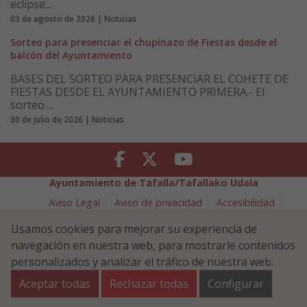
eclipse...
03 de agosto de 2026 | Noticias
Sorteo para presenciar el chupinazo de Fiestas desde el
balcón del Ayuntamiento
BASES DEL SORTEO PARA PRESENCIAR EL COHETE DE
FIESTAS DESDE EL AYUNTAMIENTO PRIMERA.- El
sorteo ...
30 de julio de 2026 | Noticias
Facebook
Twitter
Youtube
Ayuntamiento de Tafalla/Tafallako Udala
Aviso Legal
Aviso de privacidad
Accesibilidad
Política de cookies
Usamos cookies para mejorar su experiencia de
Política de Seguridad de la Información
navegación en nuestra web, para mostrarle contenidos
Plaza Navarra 5 - 31300 Tafalla (NAVARRA)
948 70 18 11
personalizados y analizar el tráfico de nuestra web.
ayuntamiento@tafalla.es
Aceptar todas
Rechazar todas
Configurar