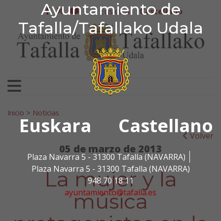
Ayuntamiento de Tafa
Ayuntamiento de
Ir al contenido
Euskera
Castellano
facebook
twitter
youtube
Tafalla/Tafallako Udala
Search for:
Inicio
>
Noticias
Euskara
Castellano
Volver
05 de marzo de 2013
Plaza Navarra 5 - 31300 Tafalla (NAVARRA)
Plaza Navarra 5 - 31300 Tafalla (NAVARRA)
La mujer y la
948 70 18 11
ayuntamiento@tafalla.es
música