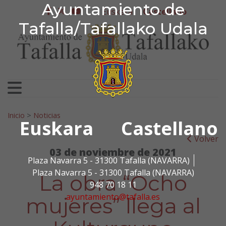
Ayuntamiento de Tafa
Ayuntamiento de
Ir al contenido
Euskera
Castellano
facebook
twitter
youtube
Tafalla/Tafallako Udala
Search for:
Inicio
>
Noticias
Euskara
Castellano
Volver
03 de noviembre de 2021
Plaza Navarra 5 - 31300 Tafalla (NAVARRA)
Plaza Navarra 5 - 31300 Tafalla (NAVARRA)
La obra “Ocho
948 70 18 11
ayuntamiento@tafalla.es
mujeres” llega al