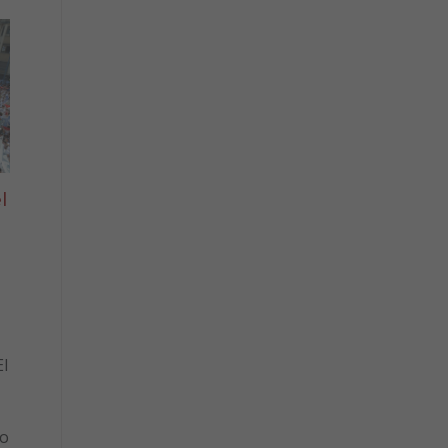
l
l
to