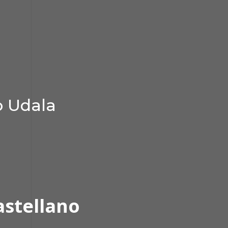
o Udala
astellano