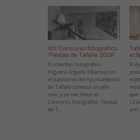
XIII Concurso fotográfico
Taf
‘Fiestas de Tafalla 2026’
ecl
El colectivo fotográfico
El A
Higuera Argazki Elkartea con
pres
el patrocinio del Ayuntamiento
espe
de Tafalla convoca un año
moti
más, y ya van trece, el
que 
Concurso Fotográfico “Fiestas
12 d
de T...
astr..