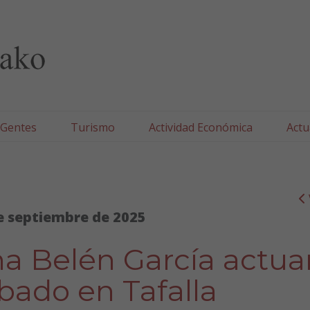
lla/Tafallako Udala
 Gentes
Turismo
Actividad Económica
Actu
e septiembre de 2025
na Belén García actua
bado en Tafalla