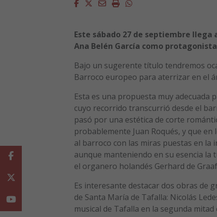
Facebook
Twitter
Email
Imprimir
Whatsapp
Este sábado 27 de septiembre llega a
Ana Belén García como protagonista. E
Bajo un sugerente título tendremos oca
Barroco europeo para aterrizar en el ám
Esta es una propuesta muy adecuada pa
cuyo recorrido transcurrió desde el bar
pasó por una estética de corte románt
probablemente Juan Roqués, y que en lo
al barroco con las miras puestas en la 
aunque manteniendo en su esencia la tu
Facebook
el organero holandés Gerhard de Graaf
Twitter
Es interesante destacar dos obras de g
de Santa María de Tafalla: Nicolás Ledes
Youtube
musical de Tafalla en la segunda mitad d