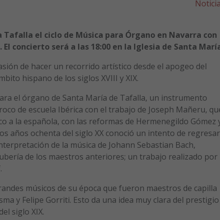
Notici
 Tafalla el ciclo de Música para Órgano en Navarra con
l concierto será a las 18:00 en la Iglesia de Santa María
sión de hacer un recorrido artístico desde el apogeo del
bito hispano de los siglos XVIII y XIX.
ra el órgano de Santa María de Tafalla, un instrumento
roco de escuela Ibérica con el trabajo de Joseph Mañeru, qu
ico a la española, con las reformas de Hermenegildo Gómez 
s años ochenta del siglo XX conoció un intento de regresar
interpretación de la música de Johann Sebastian Bach,
bería de los maestros anteriores; un trabajo realizado por
.
randes músicos de su época que fueron maestros de capilla
ma y Felipe Gorriti. Esto da una idea muy clara del prestigio
el siglo XIX.