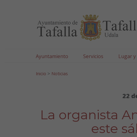
Ayuntamiento de Tafa
Ir al contenido
Ayuntamiento
Servicios
Lugar y
Search for:
Inicio
>
Noticias
22 d
La organista A
este sá