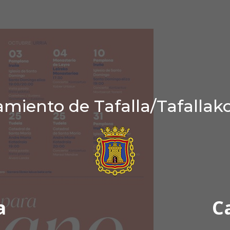
miento de Tafalla/Tafallak
a
C